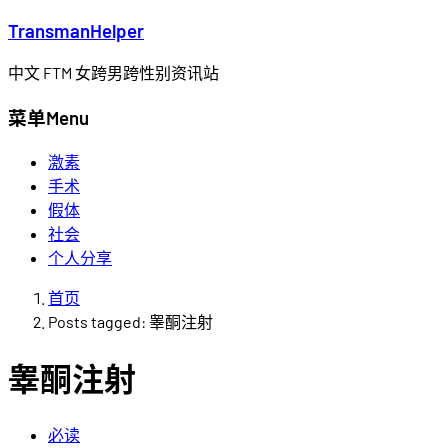
Transman
Helper
中文 FTM 女跨男跨性别资讯站
菜单
Menu
激素
手术
假体
社会
个人分享
首页
Posts tagged:
睾酮注射
睾酮注射
必读