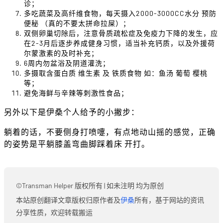
诊；
多吃蔬菜及高纤维食物，每天摄入2000-3000CC水分 预防
便秘 （真的不要太拼命拉屎）；
双侧卵巢切除后，注意骨质疏松症及免疫力下降的发生，应
在2-3月后逐步养成健身习惯，适当补充钙质，以及外援荷
尔蒙激素的及时补充；
6周内勿盆浴及阴道灌洗；
多摄取含蛋白质 维生素 及 铁质食物 如：鱼汤 葡萄 樱桃
等；
避免海鲜与辛辣等刺激性食品；
另外以下是伊桑个人给予的小撇步：
躺着的话，不要侧身打喷嚏，有点地动山摇的感觉，正确
的姿势是平躺膝盖弯曲脚踩着床 开打。
©Transman Helper 版权所有 | 如未注明 均为原创
本站原创翻译文章版权归原作者及
伊桑
所有，基于网站的资讯
分享性质，欢迎转载搬运