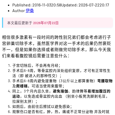
Published:
2016-11-03
20:58
Updated: 2026-07-22
20:17
Author
伊桑
本文最后更新于
2026年07月22日
相信很多激素有一段时间的跨性别兄弟们都会考虑进行子
宫卵巢切除手术，虽然医学界对这一手术的后果仍然褒贬
不一，但是如果你选择或者刚做完切除手术，那么今天我
们来看看腹腔镜后需要注意些什么：
子宫切除后，不会再有月经；
手术后6-8周，等骨盆腔内深处组织复原，才可有正常性生
活（即 被进入的那种性交）；
手术后6-8周内避免提重物（3公斤以上都算重物）
弯腰取物
及
爬楼梯
。可适当使用束腹带；
同上，3个月内忌久坐，
避免瑜伽
、韵律舞等
易增加腹压的
运动
，以免造成骨盆腔内出血 （别坐小板凳洗脚剥毛豆，
拉屎别太拼）；
如厕后，由前往后擦拭以避免感染；
观察伤口是否有红，肿，热，痛或不正常分泌物 并及时就